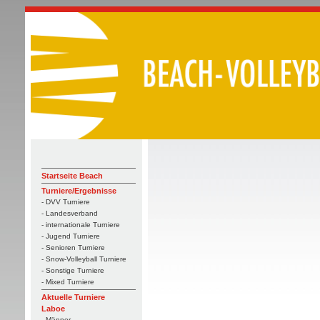
Startseite Beach
Turniere/Ergebnisse
- DVV Turniere
- Landesverband
- internationale Turniere
- Jugend Turniere
- Senioren Turniere
- Snow-Volleyball Turniere
- Sonstige Turniere
- Mixed Turniere
Aktuelle Turniere
Laboe
- Männer