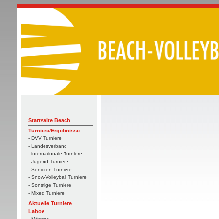
Startseite Beach
Turniere/Ergebnisse
- DVV Turniere
- Landesverband
- internationale Turniere
- Jugend Turniere
- Senioren Turniere
- Snow-Volleyball Turniere
- Sonstige Turniere
- Mixed Turniere
Aktuelle Turniere
Laboe
- Männer