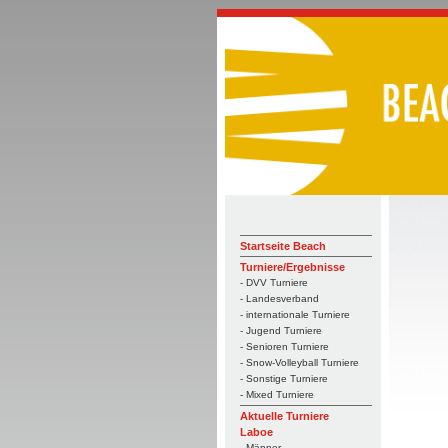
Startseite Beach
Turniere/Ergebnisse
- DVV Turniere
- Landesverband
- internationale Turniere
- Jugend Turniere
- Senioren Turniere
- Snow-Volleyball Turniere
- Sonstige Turniere
- Mixed Turniere
Aktuelle Turniere
Laboe
- Männer