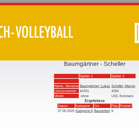
Baumgärtner - Scheller
Spieler 1
Spieler 2
Name, Vorname
Baumgärtner, Lukas
Scheller, Marvin
Lizenznummer
64761
4250
Verein
-ohne-
USC Konstanz
Ergebnisse
Datum
Kategorie
Ort
Platz
Punkte*
07.06.2025
Kategorie A
Baustetten
9