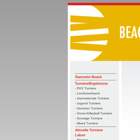
Startseite Beach
Turniere/Ergebnisse
- DVV Turniere
- Landesverband
- internationale Turniere
- Jugend Turniere
- Senioren Turniere
- Snow-Volleyball Turniere
- Sonstige Turniere
- Mixed Turniere
Aktuelle Turniere
Laboe
- Männer