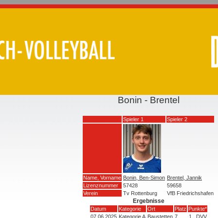
Bonin - Brentel
Spieler 1
Spieler 2
Name, Vorname
Bonin, Ben-Simon
Brentel, Jannik
Lizenznummer
57428
59658
Verein
Tv Rottenburg
VfB Friedrichshafen
Ergebnisse
Datum
Kategorie
Ort
Platz
Punkte*
07.06.2025
Kategorie A
Baustetten
7
1
DVV