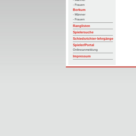
- Frauen
Borkum
- Männer
- Frauen
Ranglisten
Spielersuche
Schiedsrichter-lehrgänge
Spieler/Portal
Onlineanmeldung
Impressum