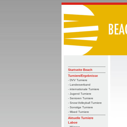
Startseite Beach
Turniere/Ergebnisse
- DVV Turniere
- Landesverband
- internationale Turniere
- Jugend Turniere
- Senioren Turniere
- Snow-Volleyball Turniere
- Sonstige Turniere
- Mixed Turniere
Aktuelle Turniere
Laboe
- Männer