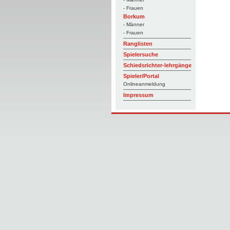
- Frauen
Borkum
- Männer
- Frauen
Ranglisten
Spielersuche
Schiedsrichter-lehrgänge
Spieler/Portal
Onlineanmeldung
Impressum