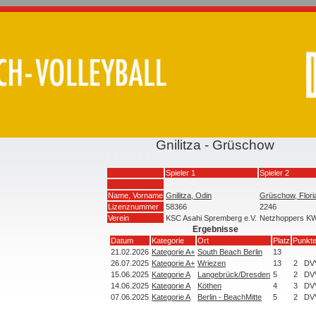
Gnilitza - Grüschow
Spieler 1
Spieler 2
Name, Vorname
Gnilitza, Odin
Grüschow, Flori
Lizenznummer
58366
2246
Verein
KSC Asahi Spremberg e.V.
Netzhoppers K
Ergebnisse
Datum
Kategorie
Ort
Platz
Punkte
21.02.2026
Kategorie A+
South Beach Berlin
13
26.07.2025
Kategorie A+
Wriezen
13
2
DV
15.06.2025
Kategorie A
Langebrück/Dresden
5
2
DV
14.06.2025
Kategorie A
Köthen
4
3
DV
07.06.2025
Kategorie A
Berlin - BeachMitte
5
2
DV