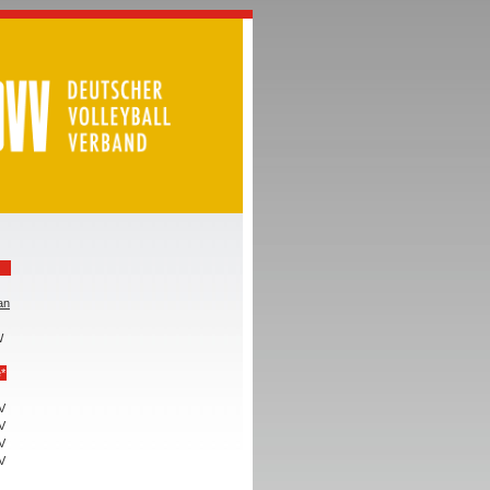
an
W
*
V
V
V
V