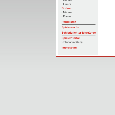
- Frauen
Borkum
- Männer
- Frauen
Ranglisten
Spielersuche
Schiedsrichter-lehrgänge
Spieler/Portal
Onlineanmeldung
Impressum