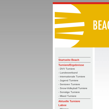
Startseite Beach
Turniere/Ergebnisse
- DVV Turniere
- Landesverband
- internationale Turniere
- Jugend Turniere
- Senioren Turniere
- Snow-Volleyball Turniere
- Sonstige Turniere
- Mixed Turniere
Aktuelle Turniere
Laboe
- Männer