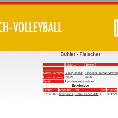
Bühler - Fleischer
Spieler 1
Spieler 2
Name, Vorname
Bühler, Jannik
Fleischer, Jordan Vinzent
Lizenznummer
63679
64565
Verein
Psv Neustrelitz
-ohne-
Ergebnisse
Datum
Kategorie
Ort
Platz
Punkte*
07.06.2025
Kategorie A
Berlin - BeachMitte
4
3
DVV