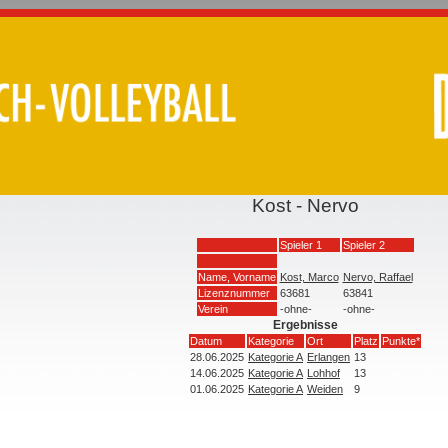
Kost - Nervo
Spieler 1
Spieler 2
Name, Vorname
Kost, Marco
Nervo, Raffael
Lizenznummer
63681
63841
Verein
-ohne-
-ohne-
Ergebnisse
Datum
Kategorie
Ort
Platz
Punkte*
28.06.2025
Kategorie A
Erlangen
13
14.06.2025
Kategorie A
Lohhof
13
01.06.2025
Kategorie A
Weiden
9