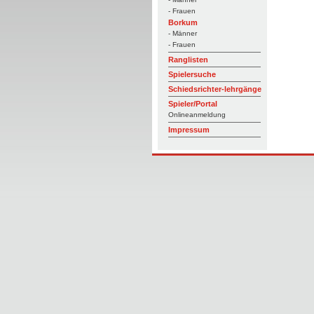
- Frauen
Borkum
- Männer
- Frauen
Ranglisten
Spielersuche
Schiedsrichter-lehrgänge
Spieler/Portal
Onlineanmeldung
Impressum