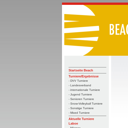
Startseite Beach
Turniere/Ergebnisse
- DVV Turniere
- Landesverband
- internationale Turniere
- Jugend Turniere
- Senioren Turniere
- Snow-Volleyball Turniere
- Sonstige Turniere
- Mixed Turniere
Aktuelle Turniere
Laboe
- Männer