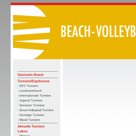
Startseite Beach
Turniere/Ergebnisse
- DVV Turniere
- Landesverband
- internationale Turniere
- Jugend Turniere
- Senioren Turniere
- Snow-Volleyball Turniere
- Sonstige Turniere
- Mixed Turniere
Aktuelle Turniere
Laboe
- Männer