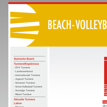
Startseite Beach
Turniere/Ergebnisse
- DVV Turniere
- Landesverband
- internationale Turniere
- Jugend Turniere
- Senioren Turniere
N
- Snow-Volleyball Turniere
L
- Sonstige Turniere
Ve
- Mixed Turniere
Aktuelle Turniere
Da
Laboe
08.
- Männer