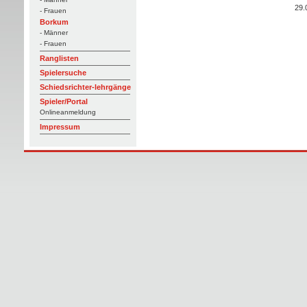
29.
- Frauen
Borkum
- Männer
- Frauen
Ranglisten
Spielersuche
Schiedsrichter-lehrgänge
Spieler/Portal
Onlineanmeldung
Impressum