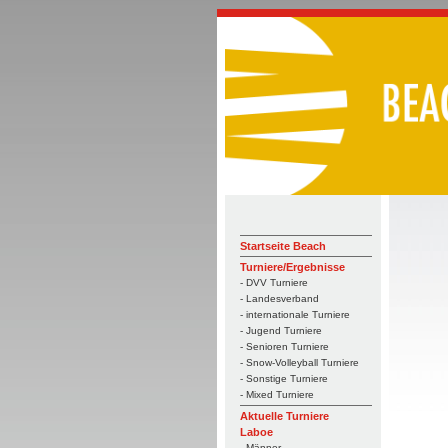
Startseite Beach
Turniere/Ergebnisse
- DVV Turniere
- Landesverband
- internationale Turniere
- Jugend Turniere
- Senioren Turniere
- Snow-Volleyball Turniere
- Sonstige Turniere
- Mixed Turniere
Aktuelle Turniere
Laboe
- Männer