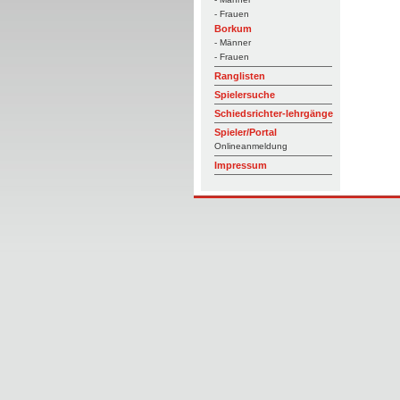
- Frauen
Borkum
- Männer
- Frauen
Ranglisten
Spielersuche
Schiedsrichter-lehrgänge
Spieler/Portal
Onlineanmeldung
Impressum