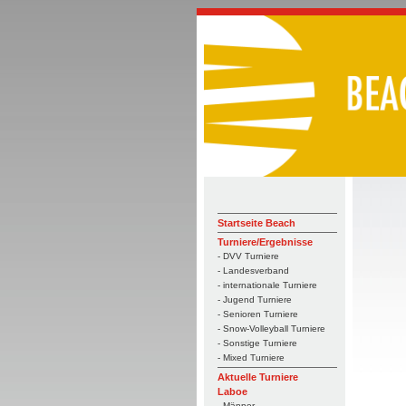
Startseite Beach
Turniere/Ergebnisse
- DVV Turniere
- Landesverband
- internationale Turniere
- Jugend Turniere
- Senioren Turniere
- Snow-Volleyball Turniere
- Sonstige Turniere
- Mixed Turniere
Aktuelle Turniere
Laboe
- Männer