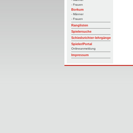
- Frauen
Borkum
- Männer
- Frauen
Ranglisten
Spielersuche
Schiedsrichter-lehrgänge
Spieler/Portal
Onlineanmeldung
Impressum