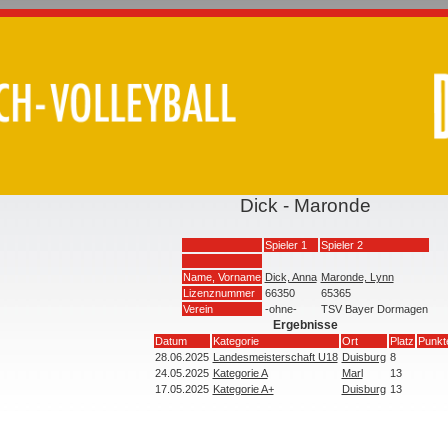
Dick - Maronde
Spieler 1
Spieler 2
Name, Vorname
Dick, Anna
Maronde, Lynn
Lizenznummer
66350
65365
Verein
-ohne-
TSV Bayer Dormagen
Ergebnisse
Datum
Kategorie
Ort
Platz
Punkt
28.06.2025
Landesmeisterschaft U18
Duisburg
8
24.05.2025
Kategorie A
Marl
13
17.05.2025
Kategorie A+
Duisburg
13