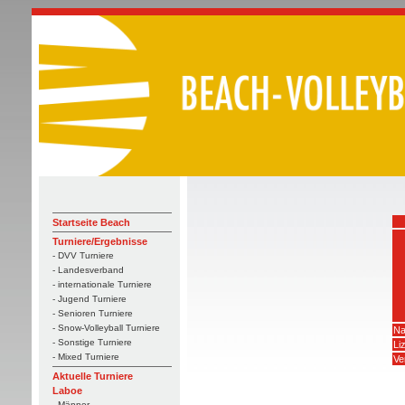
Startseite Beach
Turniere/Ergebnisse
- DVV Turniere
- Landesverband
- internationale Turniere
- Jugend Turniere
- Senioren Turniere
- Snow-Volleyball Turniere
Na
- Sonstige Turniere
Li
- Mixed Turniere
Ve
Aktuelle Turniere
Laboe
- Männer