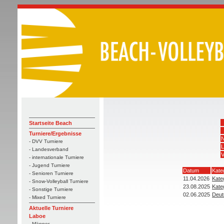
Startseite Beach
Turniere/Ergebnisse
N
- DVV Turniere
L
- Landesverband
V
- internationale Turniere
- Jugend Turniere
Datum
Kate
- Senioren Turniere
11.04.2026
Kate
- Snow-Volleyball Turniere
23.08.2025
Kate
- Sonstige Turniere
02.06.2025
Deut
- Mixed Turniere
Aktuelle Turniere
Laboe
- Männer