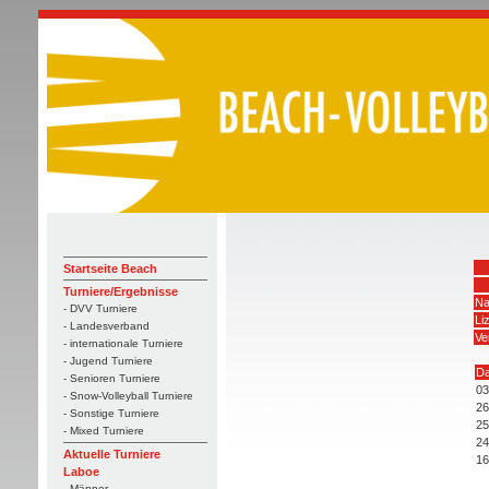
Startseite Beach
Turniere/Ergebnisse
Na
- DVV Turniere
Li
- Landesverband
Ve
- internationale Turniere
- Jugend Turniere
D
- Senioren Turniere
03
- Snow-Volleyball Turniere
26
- Sonstige Turniere
25
- Mixed Turniere
24
Aktuelle Turniere
16
Laboe
- Männer