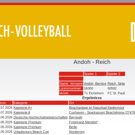
Andoh - Reich
Spieler 1
Spieler 2
Name, Vorname
Andoh, Bernice
Reich, Sinja
Lizenznummer
56300
60592
Verein
Tv Eichehorn
FC St. Pauli
Ergebnisse
tum
Kategorie
Ort
.07.2026
Kategorie A+
Beachanlage im Naturbad Kiwittsmoor
.07.2026
Kategorie A
Cuxhaven - Sparkassen BeachArena (2747
.06.2026
Deutsche Hochschulmeisterschaften
Bayreuth
.06.2026
Kategorie Premium
Freistrand Niendorf
.05.2026
Kategorie Premium
Berlin
.05.2026
Urlaubsguru Beach Cup
Norderney