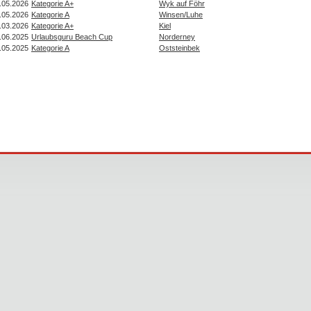
.05.2026
Kategorie A+
Wyk auf Föhr
.05.2026
Kategorie A
Winsen/Luhe
.03.2026
Kategorie A+
Kiel
.06.2025
Urlaubsguru Beach Cup
Norderney
.05.2025
Kategorie A
Oststeinbek