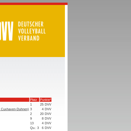
Platz
Punkte*
1
25
DVV
6 Cuxhaven-Duhnen)
3
4
DVV
2
20
DVV
9
8
DVV
13
4
DVV
Qu.: 3
6
DVV