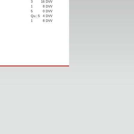
3
16
DVV
1
8
DVV
5
0
DVV
Qu.: 5
4
DVV
1
8
DVV