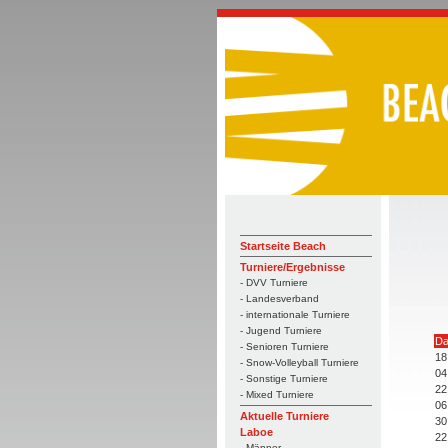
Startseite Beach
Turniere/Ergebnisse
- DVV Turniere
- Landesverband
- internationale Turniere
- Jugend Turniere
Da
- Senioren Turniere
18
- Snow-Volleyball Turniere
04
- Sonstige Turniere
22
- Mixed Turniere
06
Aktuelle Turniere
30
Laboe
22
- Männer