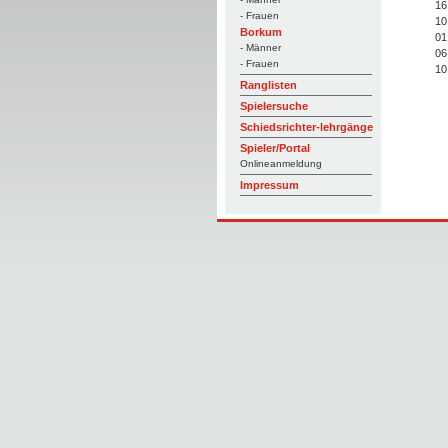
16
- Frauen
10
Borkum
01
- Männer
06
- Frauen
10
Ranglisten
Spielersuche
Schiedsrichter-lehrgänge
Spieler/Portal
Onlineanmeldung
Impressum