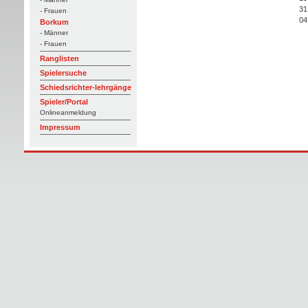
31
- Frauen
04
Borkum
- Männer
- Frauen
Ranglisten
Spielersuche
Schiedsrichter-lehrgänge
Spieler/Portal
Onlineanmeldung
Impressum