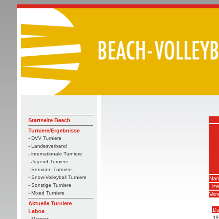
Startseite Beach
Turniere/Ergebnisse
- DVV Turniere
- Landesverband
- internationale Turniere
- Jugend Turniere
- Senioren Turniere
- Snow-Volleyball Turniere
Nam
- Sonstige Turniere
Liz
- Mixed Turniere
Vere
Aktuelle Turniere
Da
Laboe
19
- Männer