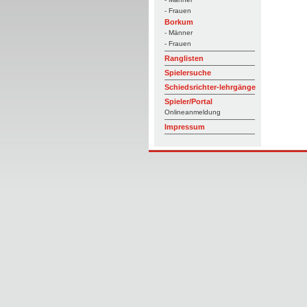
- Frauen
Borkum
- Männer
- Frauen
Ranglisten
Spielersuche
Schiedsrichter-lehrgänge
Spieler/Portal
Onlineanmeldung
Impressum