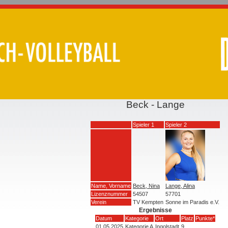
Beck - Lange
Spieler 1
Spieler 2
Name, Vorname
Beck, Nina
Lange, Alina
Lizenznummer
54507
57701
Verein
TV Kempten
Sonne im Paradis e.V.
Ergebnisse
Datum
Kategorie
Ort
Platz
Punkte*
01.05.2025
Kategorie A
Ingolstadt
9