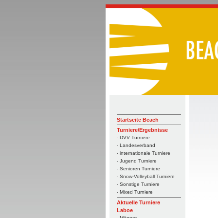
Startseite Beach
Turniere/Ergebnisse
- DVV Turniere
- Landesverband
- internationale Turniere
- Jugend Turniere
- Senioren Turniere
- Snow-Volleyball Turniere
- Sonstige Turniere
- Mixed Turniere
Aktuelle Turniere
Laboe
- Männer