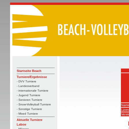
Startseite Beach
Turniere/Ergebnisse
- DVV Turniere
- Landesverband
- internationale Turniere
- Jugend Turniere
- Senioren Turniere
- Snow-Volleyball Turniere
Name
- Sonstige Turniere
Lize
- Mixed Turniere
Verei
Aktuelle Turniere
Laboe
- Männer