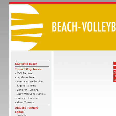
Startseite Beach
Turniere/Ergebnisse
N
- DVV Turniere
L
- Landesverband
V
- internationale Turniere
- Jugend Turniere
- Senioren Turniere
- Snow-Volleyball Turniere
- Sonstige Turniere
- Mixed Turniere
Aktuelle Turniere
Laboe
- Männer