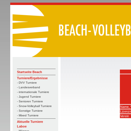
Startseite Beach
Turniere/Ergebnisse
- DVV Turniere
- Landesverband
- internationale Turniere
- Jugend Turniere
- Senioren Turniere
- Snow-Volleyball Turniere
Name, 
- Sonstige Turniere
Lizenz
- Mixed Turniere
Verein
Aktuelle Turniere
Laboe
- Männer