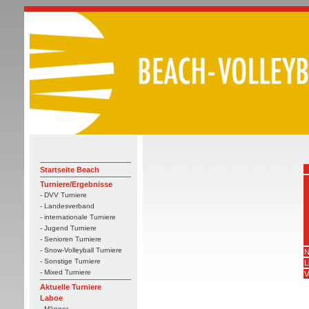
Startseite Beach
Turniere/Ergebnisse
- DVV Turniere
- Landesverband
- internationale Turniere
- Jugend Turniere
- Senioren Turniere
- Snow-Volleyball Turniere
N
- Sonstige Turniere
L
- Mixed Turniere
V
Aktuelle Turniere
Laboe
- Männer