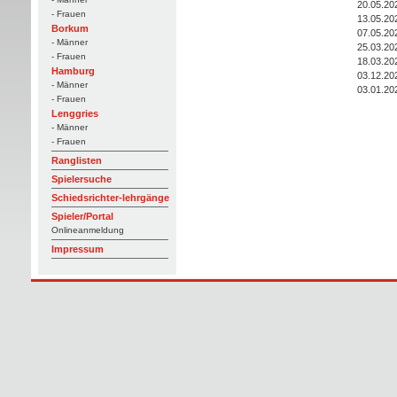
20.05.20
- Frauen
13.05.20
Borkum
07.05.20
- Männer
25.03.20
- Frauen
18.03.20
Hamburg
03.12.20
- Männer
03.01.20
- Frauen
Lenggries
- Männer
- Frauen
Ranglisten
Spielersuche
Schiedsrichter-lehrgänge
Spieler/Portal
Onlineanmeldung
Impressum