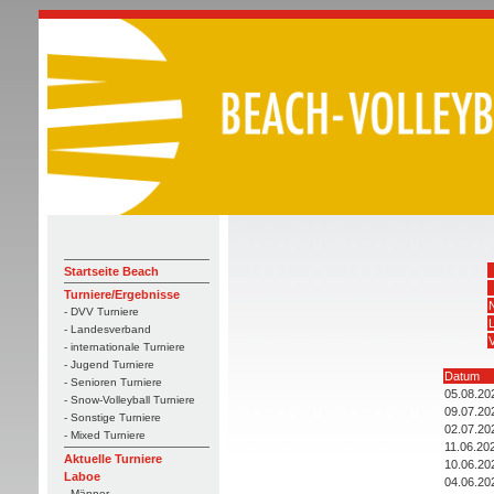
Startseite Beach
Turniere/Ergebnisse
- DVV Turniere
- Landesverband
V
- internationale Turniere
- Jugend Turniere
Datum
- Senioren Turniere
05.08.20
- Snow-Volleyball Turniere
09.07.20
- Sonstige Turniere
02.07.20
- Mixed Turniere
11.06.20
Aktuelle Turniere
10.06.20
Laboe
04.06.20
- Männer