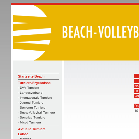
Startseite Beach
Turniere/Ergebnisse
Na
- DVV Turniere
Li
- Landesverband
Ver
- internationale Turniere
- Jugend Turniere
Da
- Senioren Turniere
10
- Snow-Volleyball Turniere
- Sonstige Turniere
- Mixed Turniere
Aktuelle Turniere
Laboe
- Männer