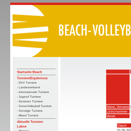
Startseite Beach
Turniere/Ergebnisse
- DVV Turniere
- Landesverband
- internationale Turniere
- Jugend Turniere
- Senioren Turniere
- Snow-Volleyball Turniere
Name, Vorname
- Sonstige Turniere
Lizenznummer
- Mixed Turniere
Verein
Aktuelle Turniere
Datum
Laboe
01.05.20
- Männer