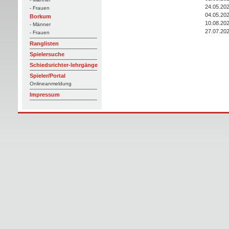
24.05.20
- Frauen
04.05.20
Borkum
10.08.20
- Männer
27.07.20
- Frauen
Ranglisten
Spielersuche
Schiedsrichter-lehrgänge
Spieler/Portal
Onlineanmeldung
Impressum