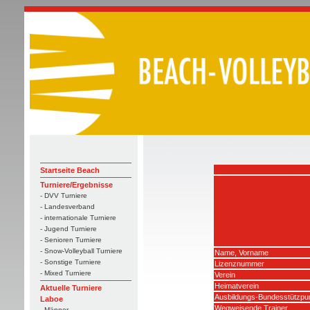
Startseite Beach
Turniere/Ergebnisse
- DVV Turniere
- Landesverband
- internationale Turniere
- Jugend Turniere
- Senioren Turniere
- Snow-Volleyball Turniere
Name, Vorname
- Sonstige Turniere
Lizenznummer
- Mixed Turniere
Verein
Heimatverein
Aktuelle Turniere
Ausbildungs-Bundesstützpu
Laboe
Wegweisende Trainer
- Männer