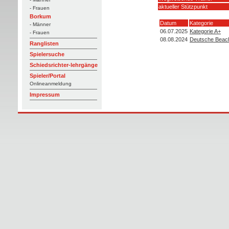
aktueller Stützpunkt
- Frauen
Borkum
Datum
Kategorie
- Männer
06.07.2025
Kategorie A+
- Frauen
08.08.2024
Deutsche Beach
Ranglisten
Spielersuche
Schiedsrichter-lehrgänge
Spieler/Portal
Onlineanmeldung
Impressum