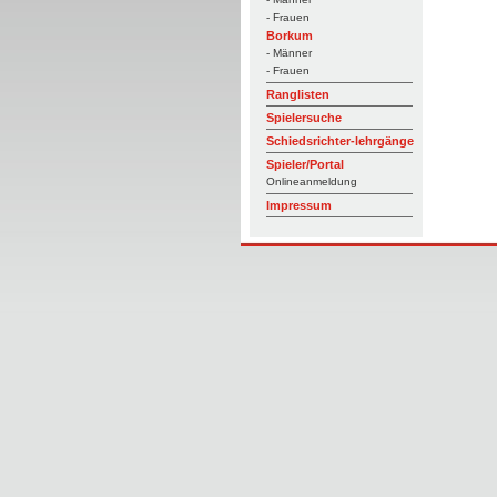
- Frauen
Borkum
- Männer
- Frauen
Ranglisten
Spielersuche
Schiedsrichter-lehrgänge
Spieler/Portal
Onlineanmeldung
Impressum