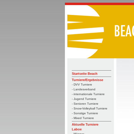
Startseite Beach
Turniere/Ergebnisse
- DVV Turniere
- Landesverband
- internationale Turniere
- Jugend Turniere
- Senioren Turniere
- Snow-Volleyball Turniere
- Sonstige Turniere
- Mixed Turniere
Aktuelle Turniere
Laboe
- Männer