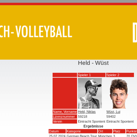
Held - Wüst
Spieler 1
Spieler 2
Name, Vorname
Held, Niklas
Wüst, Lui
Lizenznummer
59218
59402
Verein
Eintracht Spontent
Eintracht Spontent
Ergebnisse
Datum
Kategorie
Ort
Platz
Punkte
25.07.2024
German Beach Tour
München
3
70
DV