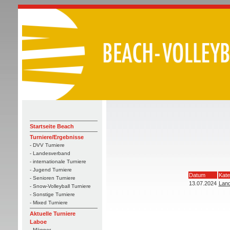
Startseite Beach
Turniere/Ergebnisse
- DVV Turniere
- Landesverband
- internationale Turniere
- Jugend Turniere
Datum
Kate
- Senioren Turniere
13.07.2024
Land
- Snow-Volleyball Turniere
- Sonstige Turniere
- Mixed Turniere
Aktuelle Turniere
Laboe
- Männer