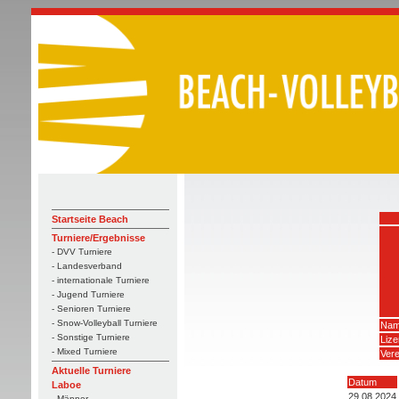
Startseite Beach
Turniere/Ergebnisse
- DVV Turniere
- Landesverband
- internationale Turniere
- Jugend Turniere
- Senioren Turniere
- Snow-Volleyball Turniere
Nam
- Sonstige Turniere
Liz
- Mixed Turniere
Vere
Aktuelle Turniere
Datum
Laboe
29.08.2024
- Männer