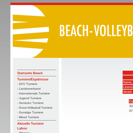
Startseite Beach
Turniere/Ergebnisse
Name,
- DVV Turniere
Lizen
- Landesverband
Verein
- internationale Turniere
- Jugend Turniere
Da
- Senioren Turniere
30
- Snow-Volleyball Turniere
07
- Sonstige Turniere
- Mixed Turniere
Aktuelle Turniere
Laboe
- Männer