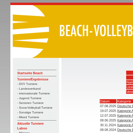
Startseite Beach
Turniere/Ergebnisse
Nam
- DVV Turniere
Liz
- Landesverband
Vere
- internationale Turniere
- Jugend Turniere
Datum
Kategorie
- Senioren Turniere
07.08.2025
Deutsche B
- Snow-Volleyball Turniere
19.07.2025
Kategorie 
- Sonstige Turniere
12.07.2025
Kategorie 
- Mixed Turniere
08.06.2025
Kategorie 
Aktuelle Turniere
30.11.2024
Kategorie 
Laboe
08.08.2024
Deutsche B
- Männer