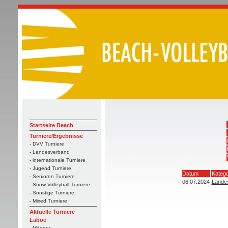
Startseite Beach
Turniere/Ergebnisse
- DVV Turniere
- Landesverband
- internationale Turniere
- Jugend Turniere
Datum
Katego
- Senioren Turniere
06.07.2024
Lande
- Snow-Volleyball Turniere
- Sonstige Turniere
- Mixed Turniere
Aktuelle Turniere
Laboe
- Männer