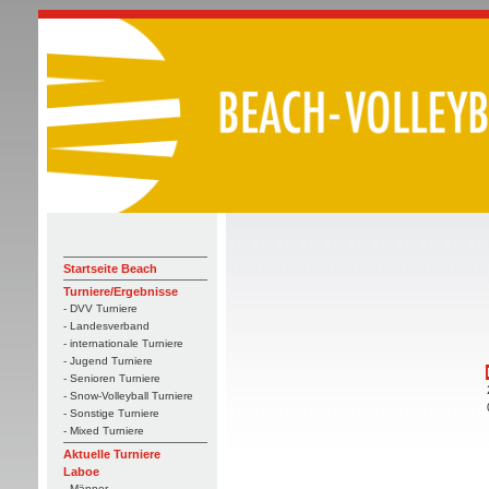
Startseite Beach
Turniere/Ergebnisse
- DVV Turniere
- Landesverband
- internationale Turniere
- Jugend Turniere
- Senioren Turniere
- Snow-Volleyball Turniere
- Sonstige Turniere
- Mixed Turniere
Aktuelle Turniere
Laboe
- Männer