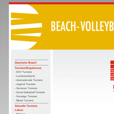
Startseite Beach
Turniere/Ergebnisse
Na
- DVV Turniere
Li
- Landesverband
Ve
- internationale Turniere
- Jugend Turniere
- Senioren Turniere
- Snow-Volleyball Turniere
- Sonstige Turniere
- Mixed Turniere
Aktuelle Turniere
Laboe
- Männer