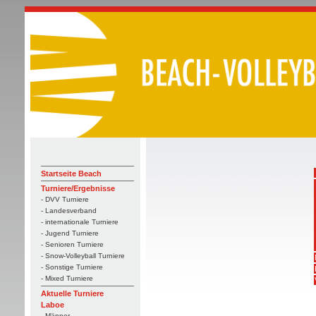
Startseite Beach
Turniere/Ergebnisse
- DVV Turniere
- Landesverband
- internationale Turniere
- Jugend Turniere
- Senioren Turniere
- Snow-Volleyball Turniere
- Sonstige Turniere
- Mixed Turniere
Aktuelle Turniere
Laboe
- Männer