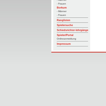
- Frauen
Borkum
- Männer
- Frauen
Ranglisten
Spielersuche
Schiedsrichter-lehrgänge
Spieler/Portal
Onlineanmeldung
Impressum