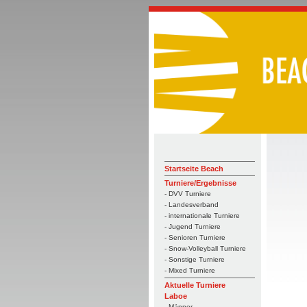
Startseite Beach
Turniere/Ergebnisse
- DVV Turniere
- Landesverband
- internationale Turniere
- Jugend Turniere
- Senioren Turniere
- Snow-Volleyball Turniere
- Sonstige Turniere
- Mixed Turniere
Aktuelle Turniere
Laboe
- Männer