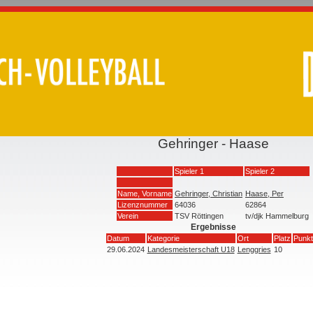
Gehringer - Haase
Spieler 1
Spieler 2
Name, Vorname
Gehringer, Christian
Haase, Per
Lizenznummer
64036
62864
Verein
TSV Röttingen
tv/djk Hammelburg
Ergebnisse
Datum
Kategorie
Ort
Platz
Punkt
29.06.2024
Landesmeisterschaft U18
Lenggries
10