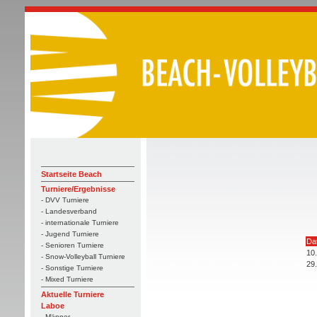
Startseite Beach
Turniere/Ergebnisse
- DVV Turniere
- Landesverband
- internationale Turniere
- Jugend Turniere
Da
- Senioren Turniere
10
- Snow-Volleyball Turniere
29
- Sonstige Turniere
- Mixed Turniere
Aktuelle Turniere
Laboe
- Männer