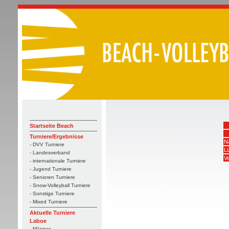
Startseite Beach
Turniere/Ergebnisse
N
- DVV Turniere
L
- Landesverband
Ve
- internationale Turniere
- Jugend Turniere
- Senioren Turniere
- Snow-Volleyball Turniere
- Sonstige Turniere
- Mixed Turniere
Aktuelle Turniere
Laboe
- Männer