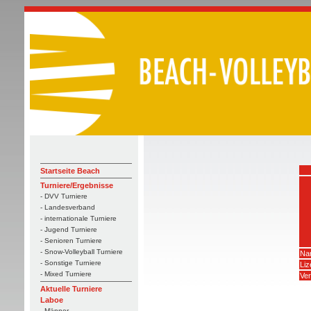
Startseite Beach
Turniere/Ergebnisse
- DVV Turniere
- Landesverband
- internationale Turniere
- Jugend Turniere
- Senioren Turniere
- Snow-Volleyball Turniere
Na
- Sonstige Turniere
Li
- Mixed Turniere
Ver
Aktuelle Turniere
Laboe
- Männer