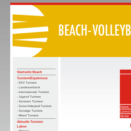
Startseite Beach
Turniere/Ergebnisse
- DVV Turniere
- Landesverband
- internationale Turniere
- Jugend Turniere
- Senioren Turniere
- Snow-Volleyball Turniere
Name, 
- Sonstige Turniere
Lizenz
- Mixed Turniere
Verein
Aktuelle Turniere
Laboe
- Männer