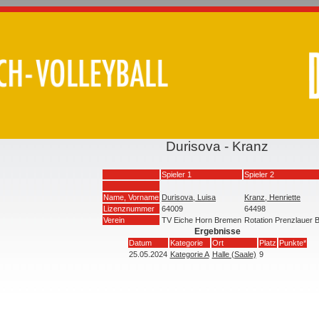
Durisova - Kranz
Spieler 1
Spieler 2
Name, Vorname
Durisova, Luisa
Kranz, Henriette
Lizenznummer
64009
64498
Verein
TV Eiche Horn Bremen
Rotation Prenzlauer 
Ergebnisse
Datum
Kategorie
Ort
Platz
Punkte*
25.05.2024
Kategorie A
Halle (Saale)
9