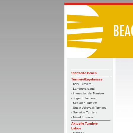
Startseite Beach
Turniere/Ergebnisse
- DVV Turniere
- Landesverband
- internationale Turniere
- Jugend Turniere
- Senioren Turniere
- Snow-Volleyball Turniere
- Sonstige Turniere
- Mixed Turniere
Aktuelle Turniere
Laboe
- Männer