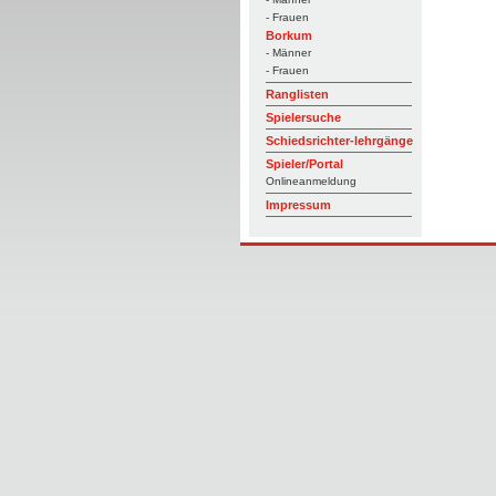
- Frauen
Borkum
- Männer
- Frauen
Ranglisten
Spielersuche
Schiedsrichter-lehrgänge
Spieler/Portal
Onlineanmeldung
Impressum