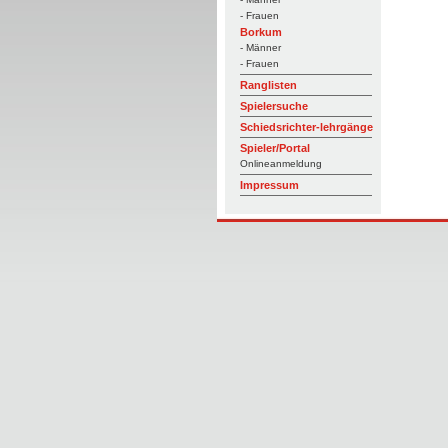
- Frauen
Borkum
- Männer
- Frauen
Ranglisten
Spielersuche
Schiedsrichter-lehrgänge
Spieler/Portal
Onlineanmeldung
Impressum