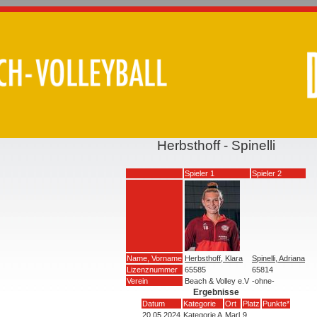
Herbsthoff - Spinelli
Spieler 1
Spieler 2
Name, Vorname
Herbsthoff, Klara
Spinelli, Adriana
Lizenznummer
65585
65814
Verein
Beach & Volley e.V
-ohne-
Ergebnisse
Datum
Kategorie
Ort
Platz
Punkte*
20.05.2024
Kategorie A
Marl
9