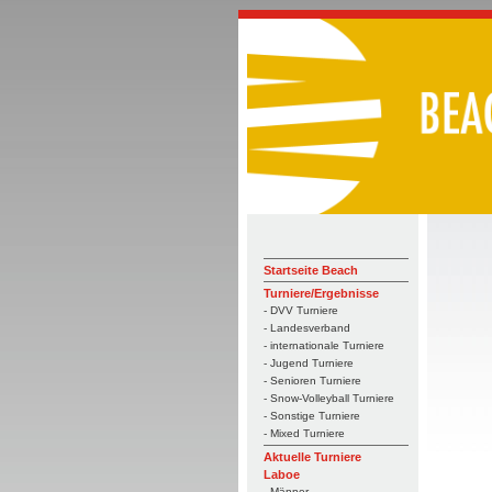
Startseite Beach
Turniere/Ergebnisse
- DVV Turniere
- Landesverband
- internationale Turniere
- Jugend Turniere
- Senioren Turniere
- Snow-Volleyball Turniere
- Sonstige Turniere
- Mixed Turniere
Aktuelle Turniere
Laboe
- Männer