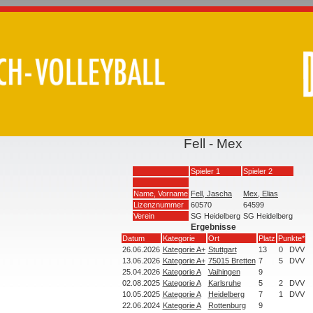
Fell - Mex
Spieler 1
Spieler 2
Name, Vorname
Fell, Jascha
Mex, Elias
Lizenznummer
60570
64599
Verein
SG Heidelberg
SG Heidelberg
Ergebnisse
Datum
Kategorie
Ort
Platz
Punkte*
26.06.2026
Kategorie A+
Stuttgart
13
0
DVV
13.06.2026
Kategorie A+
75015 Bretten
7
5
DVV
25.04.2026
Kategorie A
Vaihingen
9
02.08.2025
Kategorie A
Karlsruhe
5
2
DVV
10.05.2025
Kategorie A
Heidelberg
7
1
DVV
22.06.2024
Kategorie A
Rottenburg
9