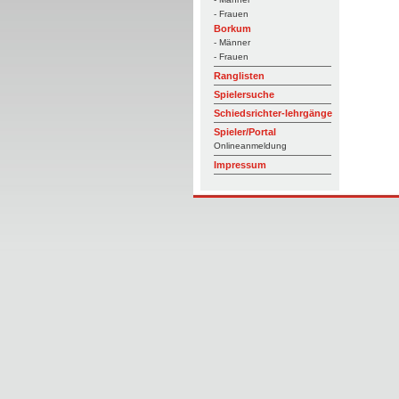
- Frauen
Borkum
- Männer
- Frauen
Ranglisten
Spielersuche
Schiedsrichter-lehrgänge
Spieler/Portal
Onlineanmeldung
Impressum