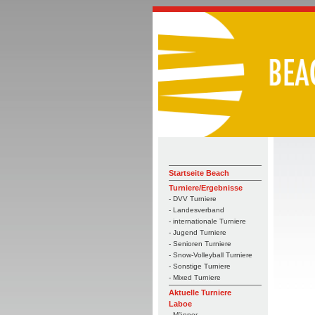
Startseite Beach
Turniere/Ergebnisse
- DVV Turniere
- Landesverband
- internationale Turniere
- Jugend Turniere
- Senioren Turniere
- Snow-Volleyball Turniere
- Sonstige Turniere
- Mixed Turniere
Aktuelle Turniere
Laboe
- Männer