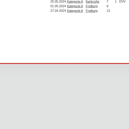
25.05.2024
Kategorie A
Karlsruhe
7
1
DVV
01.05.2024
Kategorie A
Freiburg
9
27.04.2024
Kategorie A
Freiburg
13