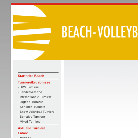
Startseite Beach
Turniere/Ergebnisse
- DVV Turniere
- Landesverband
- internationale Turniere
- Jugend Turniere
- Senioren Turniere
- Snow-Volleyball Turniere
- Sonstige Turniere
- Mixed Turniere
Aktuelle Turniere
Laboe
- Männer