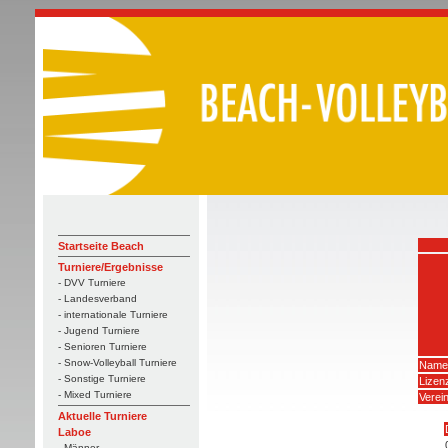
Startseite Beach
Turniere/Ergebnisse
- DVV Turniere
- Landesverband
- internationale Turniere
- Jugend Turniere
- Senioren Turniere
- Snow-Volleyball Turniere
Name
- Sonstige Turniere
Lize
- Mixed Turniere
Verei
Aktuelle Turniere
Laboe
- Männer