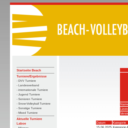
Startseite Beach
Turniere/Ergebnisse
- DVV Turniere
- Landesverband
- internationale Turniere
- Jugend Turniere
- Senioren Turniere
- Snow-Volleyball Turniere
Name
- Sonstige Turniere
Lize
- Mixed Turniere
Verei
Aktuelle Turniere
Datum
Kategorie
Laboe
15.06.2025
Kategorie 
- Männer