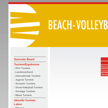
Startseite Beach
Turniere/Ergebnisse
Name
- DVV Turniere
Lize
- Landesverband
Verei
- internationale Turniere
- Jugend Turniere
- Senioren Turniere
- Snow-Volleyball Turniere
- Sonstige Turniere
- Mixed Turniere
Aktuelle Turniere
Laboe
- Männer