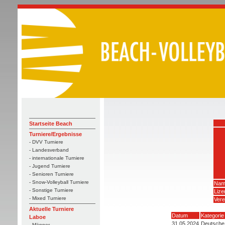
Startseite Beach
Turniere/Ergebnisse
- DVV Turniere
- Landesverband
- internationale Turniere
- Jugend Turniere
- Senioren Turniere
- Snow-Volleyball Turniere
Nam
- Sonstige Turniere
Liz
- Mixed Turniere
Vere
Aktuelle Turniere
Datum
Kategorie
Laboe
31.05.2024
Deutsche 
- Männer