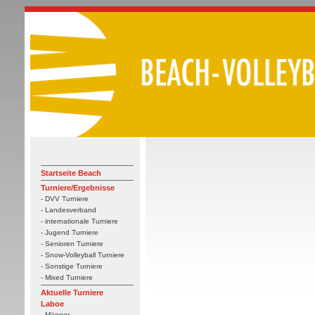
Startseite Beach
Turniere/Ergebnisse
- DVV Turniere
- Landesverband
- internationale Turniere
- Jugend Turniere
- Senioren Turniere
- Snow-Volleyball Turniere
- Sonstige Turniere
- Mixed Turniere
Aktuelle Turniere
Laboe
- Männer