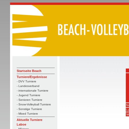
Startseite Beach
Turniere/Ergebnisse
- DVV Turniere
- Landesverband
- internationale Turniere
- Jugend Turniere
- Senioren Turniere
- Snow-Volleyball Turniere
N
- Sonstige Turniere
L
- Mixed Turniere
Ve
Aktuelle Turniere
Laboe
- Männer