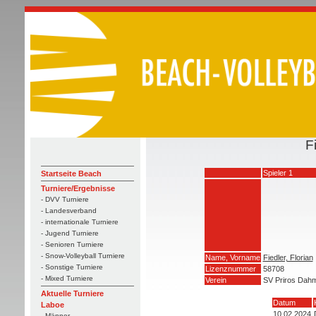
F
Spieler 1
Startseite Beach
Turniere/Ergebnisse
- DVV Turniere
- Landesverband
- internationale Turniere
- Jugend Turniere
- Senioren Turniere
- Snow-Volleyball Turniere
Name, Vorname
Fiedler, Florian
- Sonstige Turniere
Lizenznummer
58708
- Mixed Turniere
Verein
SV Priros Dahm
Aktuelle Turniere
Datum
Laboe
10.02.2024
- Männer